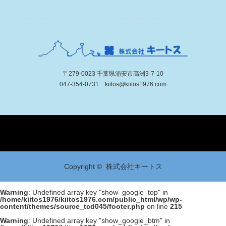
〒279-0023 千葉県浦安市高洲3-7-10
047-354-0731 kiitos@kiitos1976.com
Twitter
Facebook
Instagram
Copyright ©
株式会社キートス
Warning
: Undefined array key "show_google_top" in
/home/kiitos1976/kiitos1976.com/public_html/wp/wp-
content/themes/source_tcd045/footer.php
on line
215
Warning
: Undefined array key "show_google_btm" in