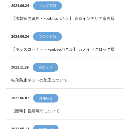
市）にOPEN！
2024.06.24
ブログ更新
【木製室内遊具・keebeeパネル】 東京インテリア家具様
に導入しました
2024.06.24
ブログ更新
【キッズコーナー・keebeeパネル】 カメイドクロック様
に導入しました
2022.11.29
お知らせ
転落防止ネットの施工について
2022.06.07
お知らせ
【臨時】営業時間について