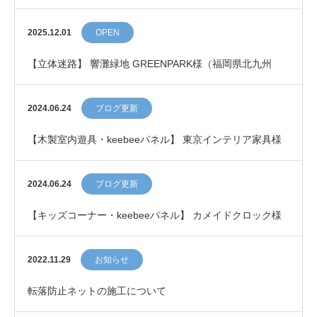
2025.12.01
OPEN
【立体迷路】 響灘緑地 GREENPARK様（福岡県北九州
市）にOPEN！
2024.06.24
ブログ更新
【木製室内遊具・keebeeパネル】 東京インテリア家具様
に導入しました
2024.06.24
ブログ更新
【キッズコーナー・keebeeパネル】 カメイドクロック様
に導入しました
2022.11.29
お知らせ
転落防止ネットの施工について